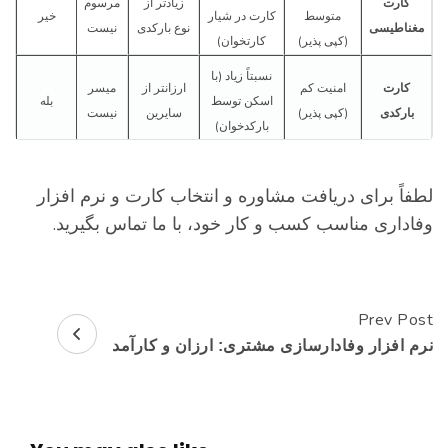
کارت
زیادتر از
مرسوم
متوسط
کارت در شیار
خیر
مغناطیسی
نوع بارکدی
نیست
(کپی پذیر)
کارتخوان)
نسبتاً زیاد (با
کارت
امنیت کم
ارزانتر از
میسر
اسکن توسط
بله
بارکدی
(کپی پذیر)
سایرین
نیست
بارکدخوان)
طفاً برای دریافت مشاوره و انتخاب کارت و نرم افزار
فاداری مناسب کسب و کار خود، با ما تماس بگیرید.
Prev Pos
Pos
رم افزار وفادارسازی مشتری: ارزان و کارآمد
Navigatio