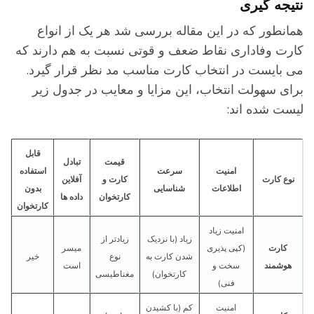
تیجه گیری
مانطور که در این مقاله بررسی شد هر یک از انواع
ارت وفاداری نقاط ضعف و قوتی نسبت به هم دارند که
ی بایست در انتخاب کارت مناسب مد نظر قرار گیرد.
رای سهولت انتخاب، این مزایا و معایب در جدول زیر
یست شده اند:
قابل
قیمت
تبادل
امنیت
سرعت
استفاده
نوع کارت
کارت و
آفلاین
اطلاعات
شناسایی
بدون
کارتخوان
داده ها
کارتخوان
امنیت زیاد
زیاد (با نزدیک
زیادتر از
کارت
(کپی پذیری
میسر
شدن کارت به
نوع
خیر
هوشمند
سخت و
است
کارتخوان)
مغناطیسی
فنی)
امنیت
کم (با کشیدن